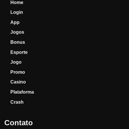
Home
Login
App
Jogos
Bonus
Esporte
Jogo
Promo
Casino
Plataforma
Crash
Contato