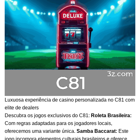
Luxuosa experiência de casino personalizada no C81 com
elite de dealers
Descubra os jogos exclusivos do C81:
Roleta Brasileira:
Com regras adaptadas para os jogadores locais,
oferecemos uma variante única.
Samba Baccarat:
Este
jogo incorpora elementos culturais brasileiros e oferece